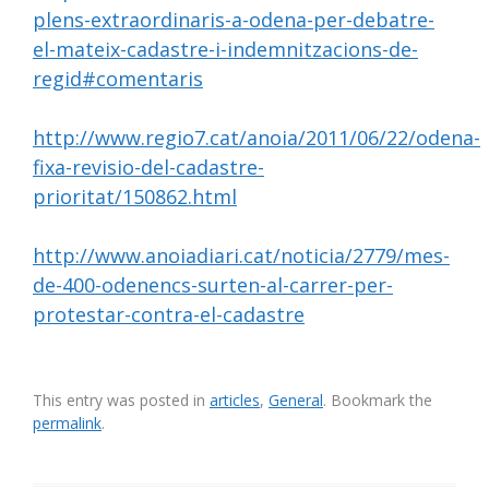
plens-extraordinaris-a-odena-per-debatre-
el-mateix-cadastre-i-indemnitzacions-de-
regid#comentaris
http://www.regio7.cat/anoia/2011/06/22/odena-
fixa-revisio-del-cadastre-
prioritat/150862.html
http://www.anoiadiari.cat/noticia/2779/mes-
de-400-odenencs-surten-al-carrer-per-
protestar-contra-el-cadastre
This entry was posted in
articles
,
General
. Bookmark the
permalink
.