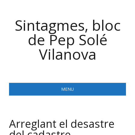
Skip
to
Sintagmes, bloc
content
de Pep Solé
Vilanova
MENU
Arreglant el desastre
del cadastre