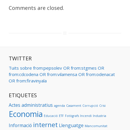
Comments are closed.
TWITTER
Tuits sobre from:pepsolev OR from:stgmes OR
from:cdcodena OR from:vilamensa OR from:odenacat
OR from:firavinyala
ETIQUETES
Actes administratius
agenda
Casament
Corrupció
Crisi
Economia
Educació
ETF
Fotògrafs
Incendi
Industria
internet
Informació
Llenguatge
Mancomunitat