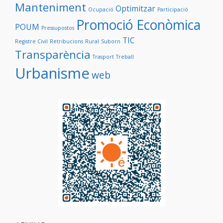
Manteniment
Optimitzar
Ocupació
Participació
Promoció Econòmica
POUM
Pressupostos
TIC
Registre Civil
Retribucions
Rural
Suborn
Transparència
Trasport
Treball
Urbanisme
web